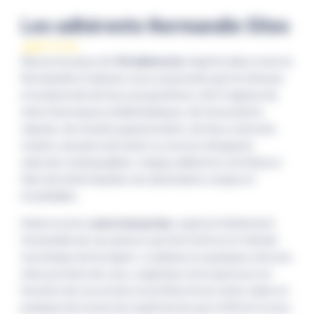
Les adhérents Normandie Sites
Découvrez plus de
140 adhérents
répartis dans toute la
Normandie et laissez-vous surprendre par la richesse
et la diversité de leurs propositions. Qu’il s’agisse de
sites historiques emblématiques, de monuments
classés, de musées passionnants, de lieux culturels
vivants, de parcs de loisirs ou encore d’espaces
naturels remarquables, chaque adhérent contribue à
faire de la Normandie une destination unique et
inoubliable.
Grâce à notre
carte interactive
, explorez facilement
l’ensemble de ces acteurs qui font la force et l’attrait
touristique de la région. Localisez en quelques clics les
sites proches de vous, organisez votre parcours en
fonction de vos envies et profitez d’une vision claire et
pratique de toutes les expériences qui s’offrent à vous.