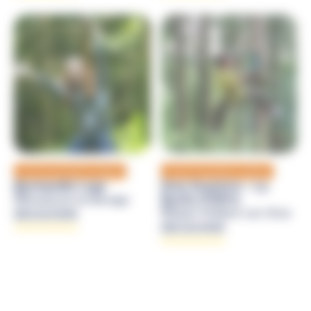
Loisirs et sensations outdoor
Loisirs et sensations outdoor
Normandie Luge
Orne Aventure – La
Roche d’Oëtre
Souleuvre en Bocage
Saint-Philbert-sur-Orne
DÉCOUVRIR
DÉCOUVRIR