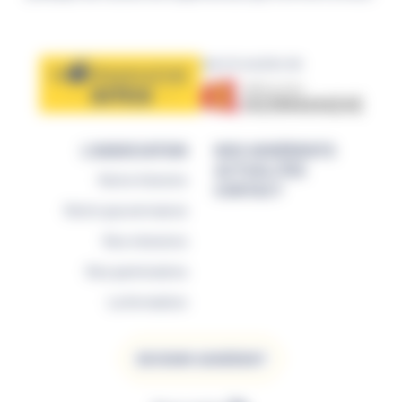
avec le soutien de
L’ASSOCIATION
NOS ADHÉRENTS
ACTUALITÉS
Notre histoire
CONTACT
Notre gouvernance
Nos missions
Nos partenaires
La formation
DEVENIR ADHÉRENT