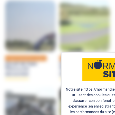
Loisirs et sensations outdoor
Loisirs et sensations outdoor
Circuit de Caen
Circuit de Deauville
Démouville
Deauville
DÉCOUVRIR
DÉCOUVRIR
Notre site
https://normandie
utilisent des cookies ou t
d’assurer son bon foncti
expérience (en enregistrant
les performances du site (e