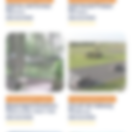
Arbr’en ciel Evreux
Arbr’enciel Préaux
Évreux
Preaux
DÉCOUVRIR
DÉCOUVRIR
Loisirs et sensations outdoor
Loisirs et sensations outdoor
Beauregard Aventure
Circuit de Cabourg
Hérouville-Saint-Clair
Cabourg
DÉCOUVRIR
DÉCOUVRIR