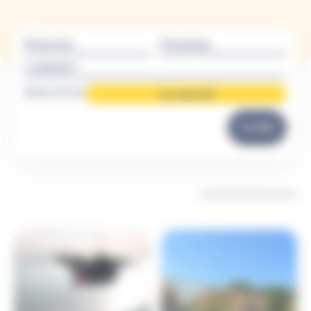
Rechercher
Thématique
Localisation
Autour de moi
Me localiser
FILTRER