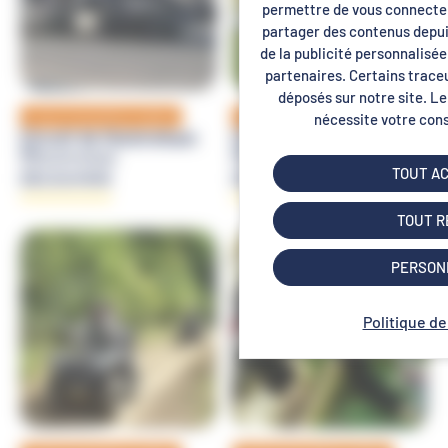
permettre de vous connecter 
partager des contenus depuis 
de la publicité personnalisée
Panneau de gestion des cookie
partenaires. Certains trace
déposés sur notre site. Le
nécessite votre con
Loisirs et sensations outdoor
Loisirs et sensations outdoor
Circuit de Ouistreham
Clécy Gliss
Ouistreham
Clécy
TOUT A
DÉCOUVRIR
DÉCOUVRIR
TOUT R
PERSON
Politique de