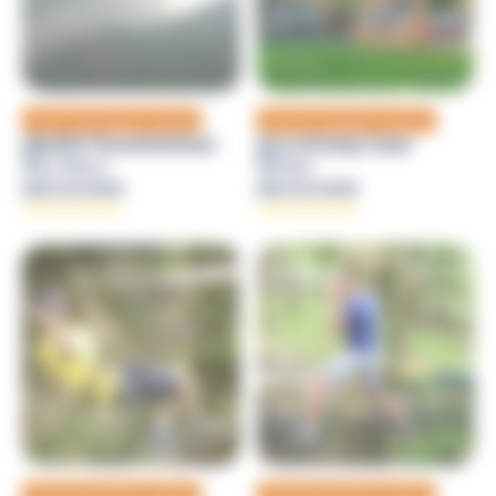
Loisirs et sensations outdoor
Loisirs et sensations outdoor
Abeille Parachutisme
AccroCamp Caen
Le Havre
Caen
DÉCOUVRIR
DÉCOUVRIR
Loisirs et sensations outdoor
Loisirs et sensations outdoor