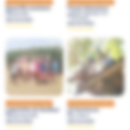
Loisirs et sensations outdoor
Loisirs et sensations outdoor
Deauville aventure
Forest Adventure
Saint-Sauveur-le-
Deauville
Vicomte
DÉCOUVRIR
DÉCOUVRIR
Loisirs et sensations outdoor
Loisirs et sensations outdoor
Labyrinthe de Honfleur
LH Aventures
Equemauville
Le Havre
DÉCOUVRIR
DÉCOUVRIR