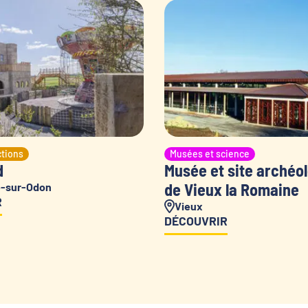
ctions
Musées et science
d
Musée et site archéo
de Vieux la Romaine
e-sur-Odon
R
Vieux
DÉCOUVRIR