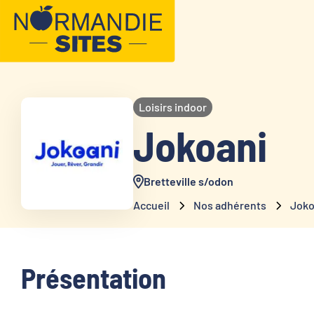
Loisirs indoor
Jokoani
Bretteville s/odon
Accueil
Nos adhérents
Joko
Présentation