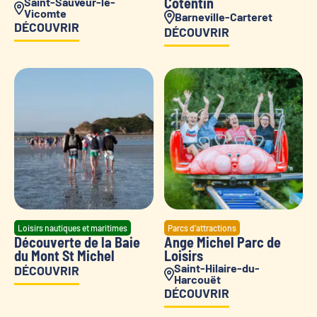
Cotentin
Saint-Sauveur-le-
Vicomte
Barneville-Carteret
DÉCOUVRIR
DÉCOUVRIR
Loisirs nautiques et maritimes
Parcs d'attractions
Découverte de la Baie
Ange Michel Parc de
du Mont St Michel
Loisirs
Saint-Hilaire-du-
DÉCOUVRIR
Harcouët
DÉCOUVRIR