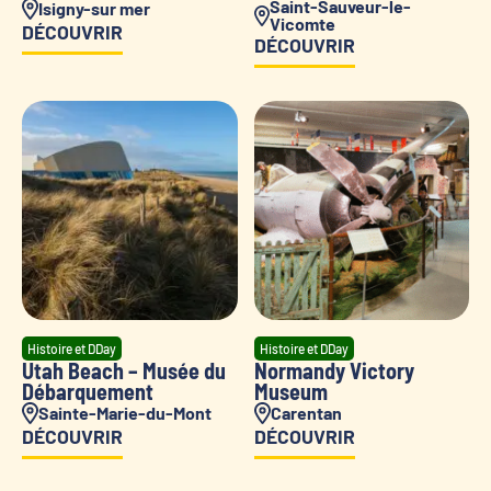
Saint-Sauveur-le-
Isigny-sur mer
Vicomte
DÉCOUVRIR
DÉCOUVRIR
Histoire et DDay
Histoire et DDay
Utah Beach – Musée du
Normandy Victory
Débarquement
Museum
Sainte-Marie-du-Mont
Carentan
DÉCOUVRIR
DÉCOUVRIR