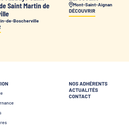
de Saint Martin de
Mont-Saint-Aignan
DÉCOUVRIR
ille
tin-de-Boscherville
R
TION
NOS ADHÉRENTS
ACTUALITÉS
re
CONTACT
rnance
s
ires