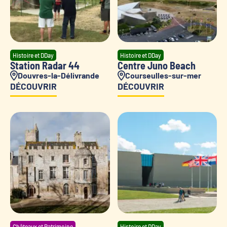
Histoire et DDay
Histoire et DDay
Station Radar 44
Centre Juno Beach
Douvres-la-Délivrande
Courseulles-sur-mer
DÉCOUVRIR
DÉCOUVRIR
Châteaux et Patrimoine
Histoire et DDay